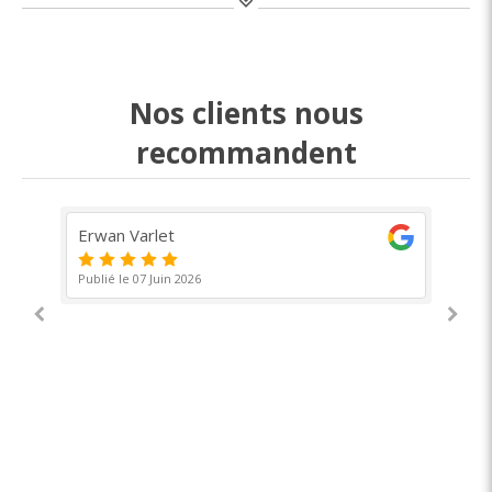
Nos clients nous
recommandent
Erwan Varlet
Ma
Publié le 07 Juin 2026
Pub
No
ré
tr
av
Lir
do
r
sa
tre
re