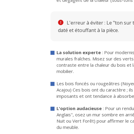
et dégagent de la chaleur (sous-tons
L'erreur à éviter : Le "ton s
daté et étouffant à la pièce.
La solution experte
: Pour modernis
murales fraîches. Misez sur des verts
contraste entre la chaleur du bois et 
mobilier.
Les bois foncés ou rougeâtres (Noyer
Acajou) Ces bois ont du caractère ; ils
imposants et ont tendance à absorber
L'option audacieuse
: Pour un rendu
Anglais", osez un mur sombre en arriè
Nuit ou Vert Forêt) pour affirmer le c
du meuble.