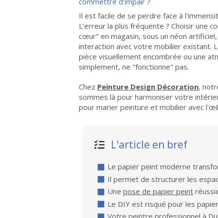
commettre d'impair ?
Il est facile de se perdre face à l'immensi
L'erreur la plus fréquente ? Choisir une c
cœur" en magasin, sous un néon artificiel,
interaction avec votre mobilier existant. L
pièce visuellement encombrée ou une at
simplement, ne "fonctionne" pas.
Chez
Peinture Design Décoration
, notr
sommes là pour harmoniser votre intérie
pour marier peinture et mobilier avec l'œi
L'article en bref
Le papier peint moderne transfo
Il permet de structurer les espa
Une
pose de papier peint
réussie
Le DIY est risqué pour les papi
Votre
peintre professionnel à D