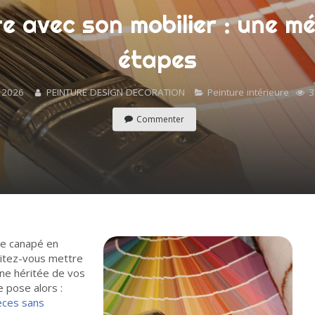
re avec son mobilier : une m
étapes
 2026
PEINTURE DESIGN DECORATION
Peinture intérieure
3
Commenter
ue canapé en
aitez-vous mettre
ne héritée de vos
 pose alors :
ièces sans