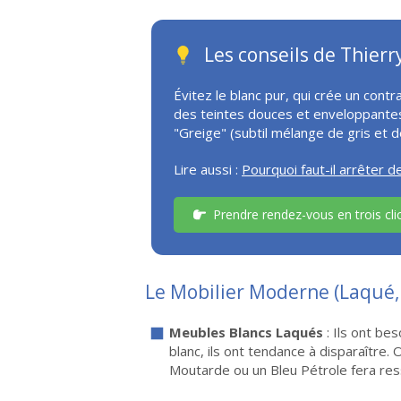
Les conseils de Thierr
Évitez le blanc pur, qui crée un contra
des teintes douces et enveloppantes q
"Greige" (subtil mélange de gris et d
Lire aussi :
Pourquoi faut-il arrêter d
Prendre rendez-vous en trois cli
Le Mobilier Moderne (Laqué,
Meubles Blancs Laqués
: Ils ont be
blanc, ils ont tendance à disparaître.
Moutarde ou un Bleu Pétrole fera ress