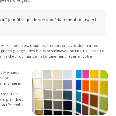
 jaunes/orangés).
ur ton" jaunâtre qui donne immédiatement un aspect
er ces meubles, il faut les "tempérer" avec des teintes
 grisés (Sauge), des bleus scandinaves ou un Gris Galet. Le
la fraîcheur du mur va instantanément réveiller votre
, Merisier,
 sont
 la lumière.
 très "Chic
re-plan (Bleu
aractère noble