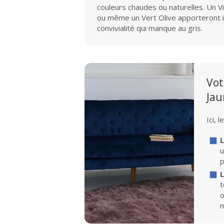
couleurs chaudes ou naturelles. Un 
ou même un Vert Olive apporteront 
convivialité qui manque au gris.
Vot
Jau
Ici, 
L
u
p
t
o
m