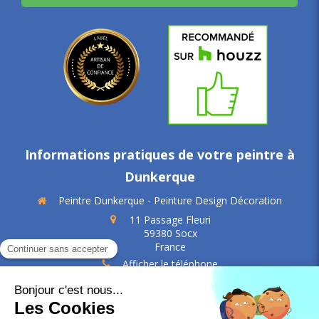
Informations pratiques de votre peintre à
Dunkerque
Peintre Dunkerque - Peinture Design Décoration
11 Passage Fleuri
59380
Socx
France
Afficher le téléphone
SIREN: 479 882 623
SIRET: 47988262300123