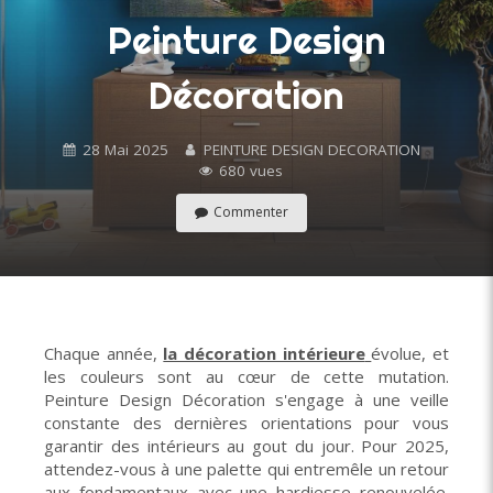
Peinture Design
Décoration
28 Mai 2025
PEINTURE DESIGN DECORATION
680 vues
Commenter
Chaque année,
la décoration intérieure
évolue, et
les couleurs sont au cœur de cette mutation.
Peinture Design Décoration s'engage à une veille
constante des dernières orientations pour vous
garantir des intérieurs au gout du jour. Pour 2025,
attendez-vous à une palette qui entremêle un retour
aux fondamentaux avec une hardiesse renouvelée.