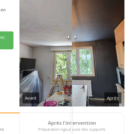
, en
vec
Avant
Après
Après l'intervention
urs
Préparation rigoureuse des supports