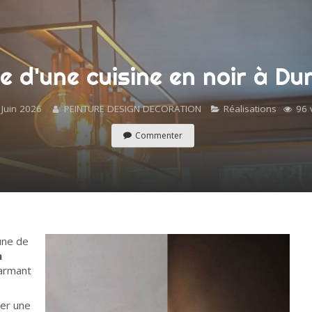
e d'une cuisine en noir à D
 Juin 2026
PEINTURE DESIGN DECORATION
Réalisations
96 
Commenter
une de
n
harmant
mer une