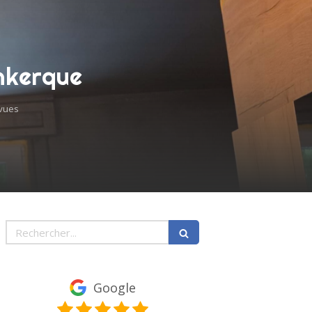
unkerque
vues
Rechercher
Google