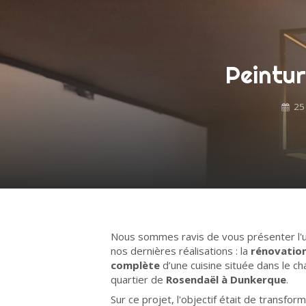
Peintur
25
Nous sommes ravis de vous présenter l'
nos dernières réalisations : la
rénovatio
complète
d’une cuisine située dans le c
quartier de
Rosendaël à Dunkerque
.
Sur ce projet, l'objectif était de transfor