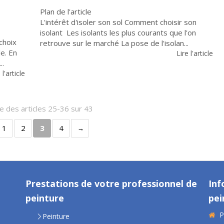
Plan de l'article
L'intérêt d'isoler son sol Comment choisir son
isolant Les isolants les plus courants que l'on
 choix
retrouve sur le marché La pose de l'isolan...
e. En
Lire l'article
..
 l'article
e des articles 25-36 sur 43
1
2
3
4
Prestations de votre professionnel de
Inf
peinture
pei
P
Peinture