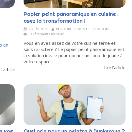
Papier peint panoramique en cuisine :
osez la transformation !
28 Fév 2025
PEINTURE DESIGN DECORATION
Revêtements muraux
Vous en avez assez de votre cuisine terne et
s en
sans caractère ? Le papier peint panoramique est
la solution idéale pour donner un coup de jeune à
votre espace ...
Lire l'article
 l'article
re vos
Quel prix pour un peintre à Dunkerque ?