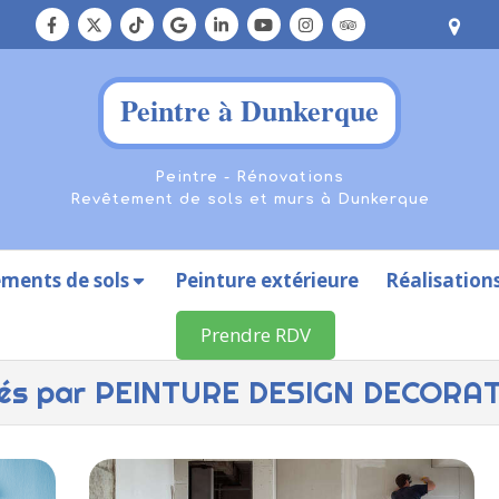
Peintre à Dunkerque
Peintre - Rénovations
Revêtement de sols et murs à Dunkerque
ments de sols
Peinture extérieure
Réalisation
Prendre RDV
liés par PEINTURE DESIGN DECORA