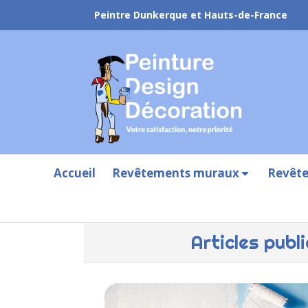
Peintre Dunkerque et Hauts-de-France
Accueil
Revêtements muraux
Revête
Articles pub