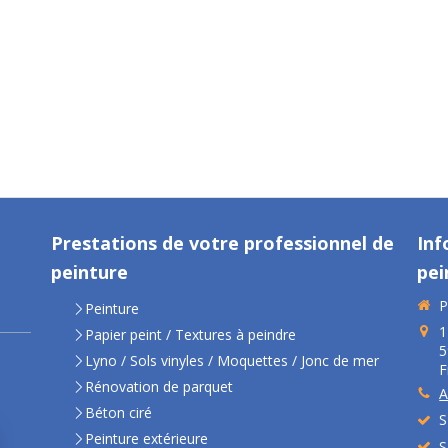
Prestations de votre professionnel de
Inf
peinture
pei
P
Peinture
1
Papier peint / Textures à peindre
5
Lyno / Sols vinyles / Moquettes / Jonc de mer
F
Rénovation de parquet
A
Béton ciré
S
Peinture extérieure
S