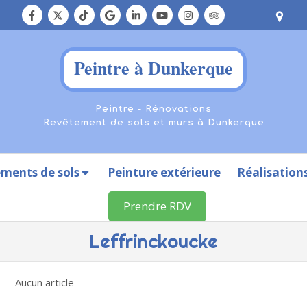
Peintre à Dunkerque
Peintre - Rénovations
Revêtement de sols et murs à Dunkerque
ments de sols
Peinture extérieure
Réalisation
Prendre RDV
Leffrinckoucke
Aucun article