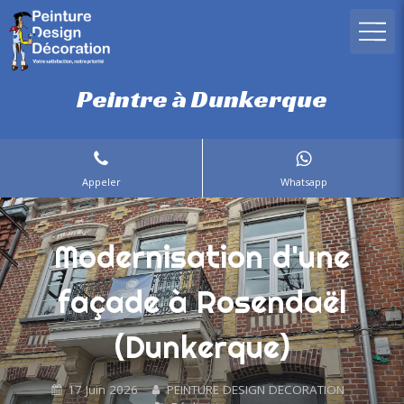
Peintre à Dunkerque
Appeler
Whatsapp
Modernisation d'une
façade à Rosendaël
(Dunkerque)
17 Juin 2026
PEINTURE DESIGN DECORATION